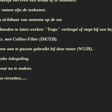
kelijk om even een draad af te stemmen.
ramen zijn de toekomst.
zichtbaar van antenne op de set.
den te laten werken "Traps" verlengd of stopt bij een bep
 met Collins-Filter (DK7ZB).
e aan te passen gebruikt hij deze tuner (W5JH).
uke inkopeling.
 wat na te maken.
verzetten.....