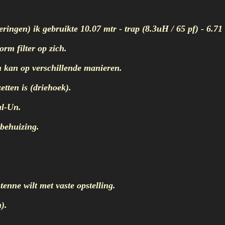
ngen) ik gebruikte 10.07 mtr - trap (8.3uH / 65 pf) - 6.71 
rm filter op zich.
 kan op verschillende manieren.
tten is (driehoek).
al-Un.
behuizing.
enne wilt met vaste opstelling.
).