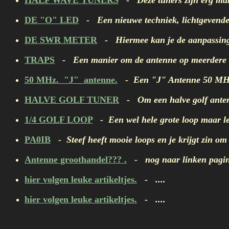
HALF WAVE TUNERS
- Deze tuners zijn erg mak
DE "O" LED
- Een nieuwe techniek, lichtgevende 
DE SWR METER
- Hiermee kan je de aanpassing 
TRAPS
- Een manier om de antenne op meerdere ban
50 MHz. "J" antenne.
- Een "J" Antenne 50 MHz.
HALVE GOLF TUNER
- Om een halve golf antenn
1/4 GOLF LOOP
- Een wel hele grote loop maar le
PA0IB
- Steef heeft mooie loops en je krijgt zin om
Antenne groothandel??? .
- nog naar linken pagina 
hier volgen leuke artikeltjes.
- ....
hier volgen leuke artikeltjes.
- ....