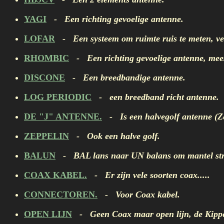
YAGI
- Een richting gevoelige antenne.
LOFAR
- Een systeem om ruimte ruis te meten, ve
RHOMBIC
- Een richting gevoelige antenne, meest
DISCONE
- Een breedbandige antenne.
LOG PERIODIC
- een breedband richt antenne.
DE "J" ANTENNE.
- Is een halvegolf antenne (Ze
ZEPPELIN
- Ook een halve golf.
BALUN
- BAL lans naar UN balans om mantel stro
COAX KABEL.
- Er zijn vele soorten coax.....
CONNECTOREN.
- Voor Coax kabel.
OPEN LIJN
- Geen Coax maar open lijn, de Kipp