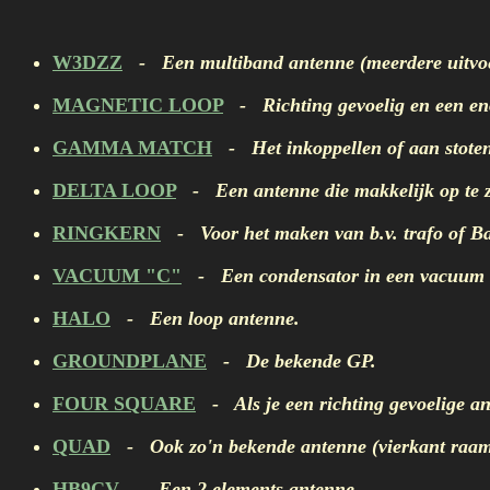
W3DZZ
- Een multiband antenne (meerdere uitvoeri
MAGNETIC LOOP
- Richting gevoelig en een eno
GAMMA MATCH
- Het inkoppellen of aan stoten
DELTA LOOP
- Een antenne die makkelijk op te ze
RINGKERN
- Voor het maken van b.v. trafo of B
VACUUM "C"
- Een condensator in een vacuum 
HALO
- Een loop antenne.
GROUNDPLANE
- De bekende GP.
FOUR SQUARE
- Als je een richting gevoelige ant
QUAD
- Ook zo'n bekende antenne (vierkant raam
HB9CV
- Een 2 elements antenne.